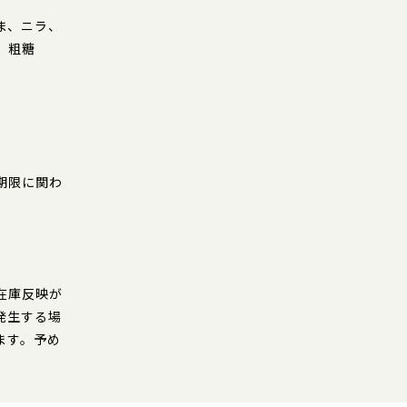
ま、ニラ、
、粗糖
。
期限に関わ
在庫反映が
発生する場
ます。予め